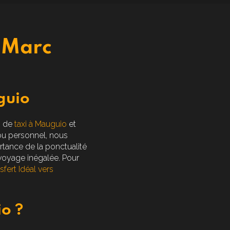
n-Marc
guio
s de
taxi à Mauguio
et
ou personnel, nous
tance de la ponctualité
voyage inégalée. Pour
sfert Idéal vers
o ?