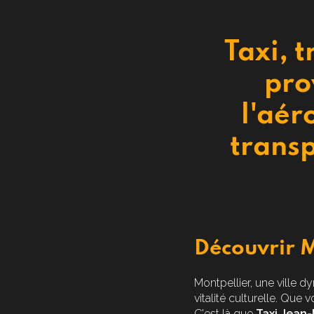
Taxi, t
pro
l'aér
transp
Découvrir M
Montpellier, une ville 
vitalité culturelle. Que 
C'est là que
Taxi Jean