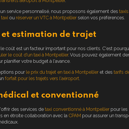
transferts aéroport à Montpellier
.
t un service personnalisé, nous proposons également des
taxi
taxi
ou
réserver un VTC à Montpellier
selon vos préférences.
 et estimation de trajet
coût est un facteur important pour nos clients. C'est pourqu
ler le coût d'un taxi à Montpellier
. Vous pouvez également d
 planifier votre budget à l'avance.
 options pour
le prix du trajet en taxi à Montpellier
et des
tarifs d
un
forfait pour les trajets vers l'aéroport
.
médical et conventionné
'offrir des services de
taxi conventionné à Montpellier
pour les 
s en étroite collaboration avec la
CPAM
pour assurer un transpo
médicaux.