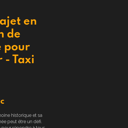
rajet en
n de
é pour
 - Taxi
c
oine historique et sa
mée peut être un défi.
le pour répondre à tous