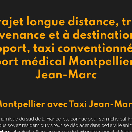
rajet longue distance, t
venance et à destinatio
oport, taxi conventionn
ort médical Montpellier
Jean-Marc
ontpellier avec Taxi Jean-Mar
dynamique du sud de la France, est connue pour son riche patrim
vous soyez résident ou visiteur, se déplacer dans cette ville ani
-Marc
intervient, offrant un service de taxi professionnel et fiab