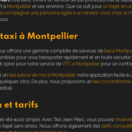
rt à
Montpellier
et ses environs. Que ce soit pour
un trajet en u
accompagner une personne âgée à un rendez-vous chez le m
ous.
 taxi à Montpellier
nous offrons une gamme complète de services de
taxi à Montpel
nibles pour vous transporter rapidement et en toute sécurité v
 opter pour notre service de
VTC à Montpellier
pour un confor
t un
taxi autour de moi à Montpellier
, notre application facile à
uelques clics. De plus, nous proposons un
taxi conventionné 
dical.
 et tarifs
mais été aussi simple. Avec Taxi Jean-Marc, vous pouvez
réserver
un trajet sans stress. Nous offrons également des
tarifs compétit