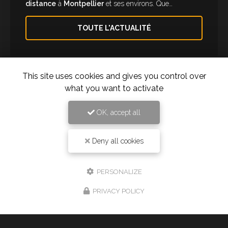
distance
à
Montpellier
et ses environs. Que…
TOUTE L'ACTUALITÉ
This site uses cookies and gives you control over
what you want to activate
OK, accept all
Deny all cookies
Taxi à Montpellier
277 rue des Ugnis Blancs
PERSONALIZE
34730 Prades-le-Lez
PRIVACY POLICY
06 61 43 15 15
24h/24 7j/7