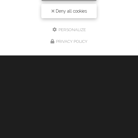
06 61 43 15 15
Deny all cookies
24h/24 7j/7
PERSONALIZE
PRIVACY POLICY
Envoyez un message
Nom Prénom
Société
Email
Téléphone
Message