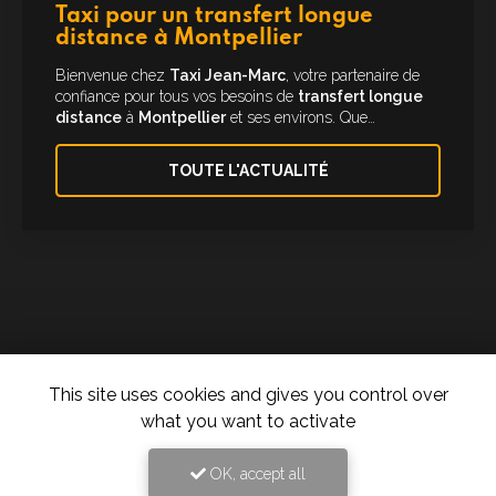
Taxi pour un transfert longue
distance à Montpellier
Bienvenue chez
Taxi Jean-Marc
, votre partenaire de
confiance pour tous vos besoins de
transfert longue
distance
à
Montpellier
et ses environs. Que…
TOUTE L'ACTUALITÉ
This site uses cookies and gives you control over
what you want to activate
Taxi à Montpellier
277 rue des Ugnis Blancs
OK, accept all
34730 Prades-le-Lez