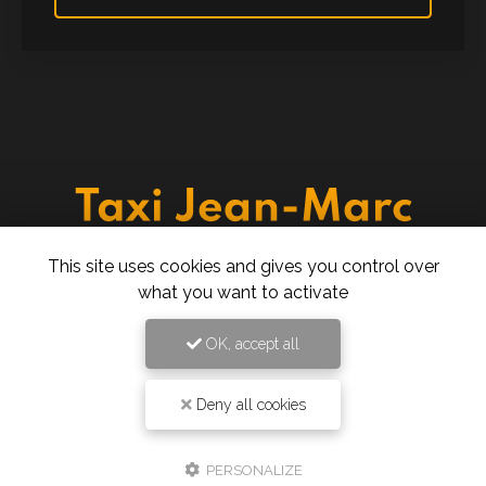
Taxi à Montpellier
This site uses cookies and gives you control over
277 rue des Ugnis Blancs
what you want to activate
34730 Prades-le-Lez
06 61 43 15 15
OK, accept all
24h/24 7j/7
Deny all cookies
PERSONALIZE