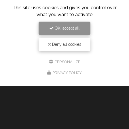
This site uses cookies and gives you control over
what you want to activate
OK, accept all
16/06/2026
Taxi pour un transfert longue
Deny all cookies
distance à Montpellier
Bienvenue chez
Taxi Jean-Marc
, votre partenaire de
confiance pour tous vos besoins de
transfert longue
PERSONALIZE
distance
à
Montpellier
et ses environs. Que…
PRIVACY POLICY
TOUTE L'ACTUALITÉ