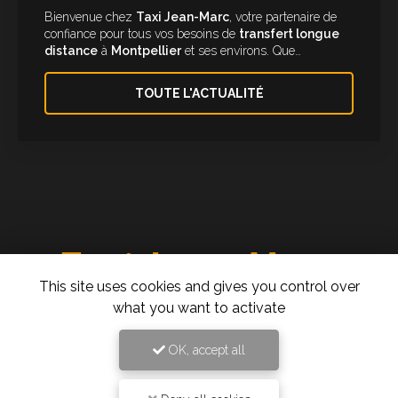
Bienvenue chez
Taxi Jean-Marc
, votre partenaire de
confiance pour tous vos besoins de
transfert longue
distance
à
Montpellier
et ses environs. Que…
TOUTE L'ACTUALITÉ
This site uses cookies and gives you control over
Taxi à Montpellier
what you want to activate
277 rue des Ugnis Blancs
OK, accept all
34730 Prades-le-Lez
06 61 43 15 15