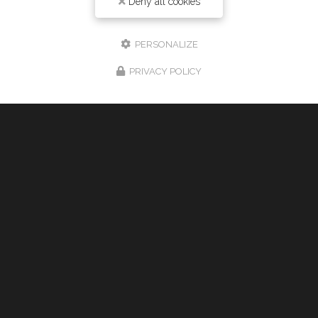
Deny all cookies
24h/24 7j/7
PERSONALIZE
PRIVACY POLICY
Envoyez un message
Nom Prénom
Société
Email
Téléphone
Message