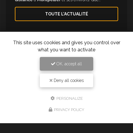
TOUTE L'ACTUALITÉ
This site uses cookies and gives you control over
what you want to activate
OK, accept all
Deny all cookies
Taxi à Montpellier
277 rue des Ugnis Blancs
PERSONALIZE
34730 Prades-le-Lez
06 61 43 15 15
PRIVACY POLICY
24h/24 7j/7