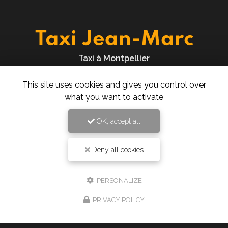
Taxi à Montpellier
277 rue des Ugnis Blancs
This site uses cookies and gives you control over
34730 Prades-le-Lez
what you want to activate
06 61 43 15 15
24h/24 7j/7
OK, accept all
Deny all cookies
Envoyez un message
PERSONALIZE
Nom Prénom
PRIVACY POLICY
Société