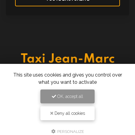
Taxi à Montpellier
This site uses cookies and gives you control over
277 rue des Ugnis Blancs
what you want to activate
34730 Prades-le-Lez
06 61 43 15 15
OK, accept all
24h/24 7j/7
Deny all cookies
PERSONALIZE