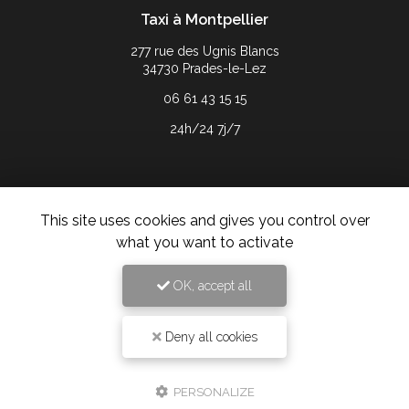
Taxi à Montpellier
277 rue des Ugnis Blancs
34730 Prades-le-Lez
06 61 43 15 15
24h/24 7j/7
This site uses cookies and gives you control over
Envoyez un message
what you want to activate
Nom Prénom
OK, accept all
Société
Deny all cookies
Email
PERSONALIZE
Téléphone