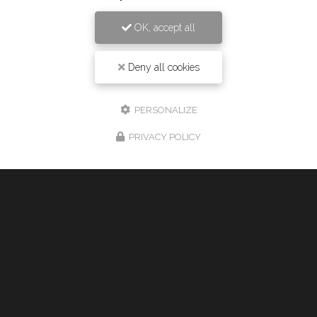
Taxi à Montpellier
OK, accept all
277 rue des Ugnis Blancs
34730 Prades-le-Lez
Deny all cookies
06 61 43 15 15
24h/24 7j/7
PERSONALIZE
PRIVACY POLICY
Envoyez un message
Nom Prénom
Société
Email
Téléphone