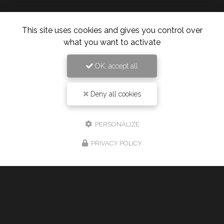
This site uses cookies and gives you control over
what you want to activate
OK, accept all
Taxi à Montpellier
Deny all cookies
277 rue des Ugnis Blancs
34730 Prades-le-Lez
06 61 43 15 15
PERSONALIZE
24h/24 7j/7
PRIVACY POLICY
Envoyez un message
Nom Prénom