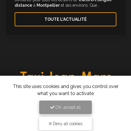
distance
à
Montpellier
et ses environs. Que…
TOUTE L'ACTUALITÉ
This site uses cookies and gives you control over
Taxi à Montpellier
what you want to activate
277 rue des Ugnis Blancs
34730 Prades-le-Lez
OK, accept all
06 61 43 15 15
24h/24 7j/7
Deny all cookies