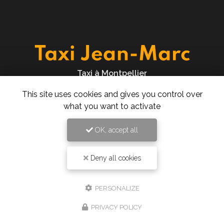
Taxi à Montpellier
277 rue des Ugnis Blancs
This site uses cookies and gives you control over
34730 Prades-le-Lez
what you want to activate
06 61 43 15 15
OK, accept all
24h/24 7j/7
Deny all cookies
Envoyez un message
PERSONALIZE
PRIVACY POLICY
Nom Prénom