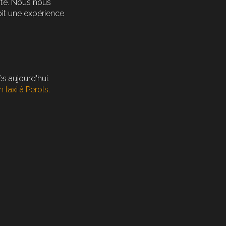
ité. Nous nous
oit une expérience
s aujourd'hui.
en taxi à Perols
.