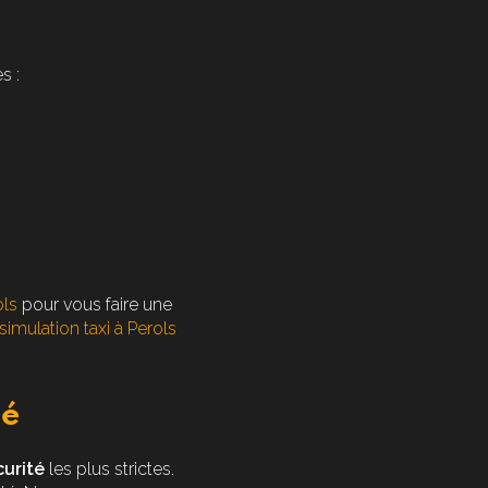
s :
ols
pour vous faire une
simulation taxi à Perols
té
urité
les plus strictes.