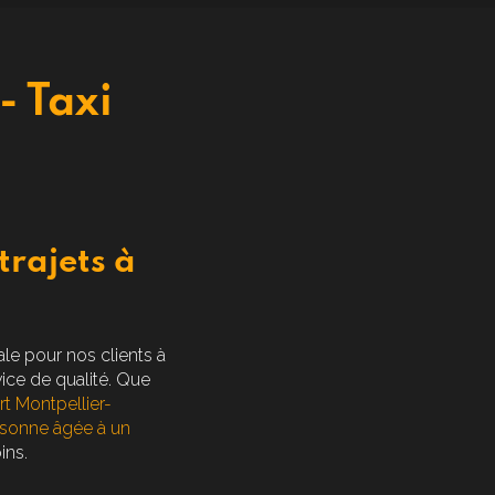
- Taxi
trajets à
ale pour nos clients à
vice de qualité. Que
rt Montpellier-
rsonne âgée à un
ins.