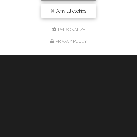
06 61 43 15 15
Deny all cookies
24h/24 7j/7
PERSONALIZE
PRIVACY POLICY
Envoyez un message
Nom Prénom
Société
Email
Téléphone
Message