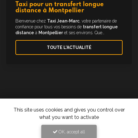
Taxi pour un transfert longue
distance à Montpellier
Bienvenue chez
Taxi Jean-Marc
, votre partenaire de
confiance pour tous vos besoins de
transfert longue
distance
à
Montpellier
et ses environs. Que…
TOUTE L'ACTUALITÉ
This site uses cookies and gives you control over
what you want to activate
Taxi à Montpellier
277 rue des Ugnis Blancs
OK, accept all
34730 Prades-le-Lez