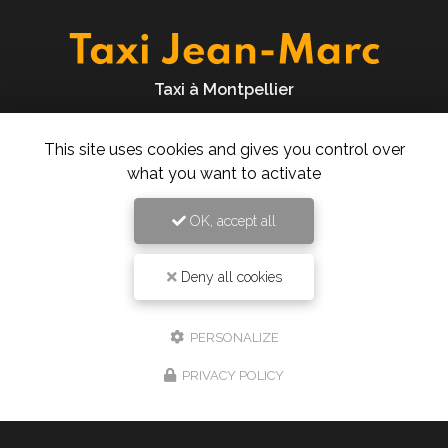
Taxi à Montpellier
277 rue des Ugnis Blancs
34730 Prades-le-Lez
This site uses cookies and gives you control over
what you want to activate
06 61 43 15 15
24h/24 7j/7
OK, accept all
Deny all cookies
Envoyez un message
PERSONALIZE
Nom Prénom
PRIVACY POLICY
Société