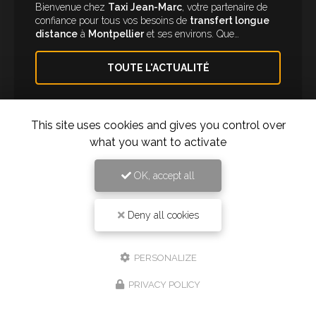
Bienvenue chez
Taxi Jean-Marc
, votre partenaire de
confiance pour tous vos besoins de
transfert longue
distance
à
Montpellier
et ses environs. Que…
TOUTE L'ACTUALITÉ
This site uses cookies and gives you control over
what you want to activate
OK, accept all
Deny all cookies
Taxi à Montpellier
PERSONALIZE
277 rue des Ugnis Blancs
34730 Prades-le-Lez
PRIVACY POLICY
06 61 43 15 15