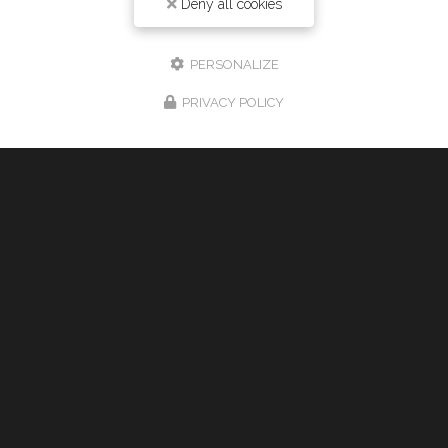
Deny all cookies
PERSONALIZE
PRIVACY POLICY
Zone d'intervention
Montpellier
Mauguio
Pérols
Et le secteur...
Taxi Jean-Marc, Taxi à Montpellier
Mentions légales
-
Plan du site
-
Liens utiles
-
Cookies