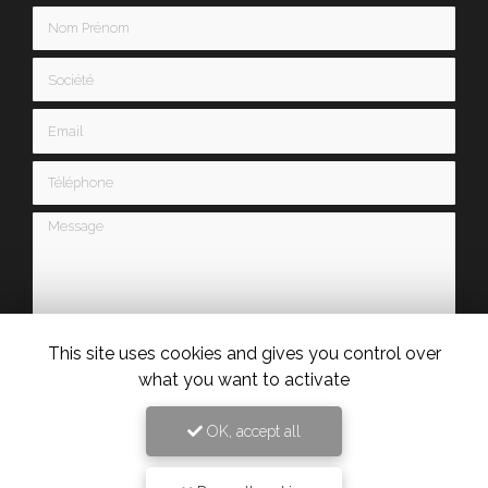
Nom Prénom
Société
Email
Téléphone
Message
This site uses cookies and gives you control over
J'autorise ce site à conserver l'ensemble des données transmises dans ce formulaire pour
what you want to activate
faciliter le suivi et le traitement de ma demande.
(Aucune exploitation commerciale ne sera
faite des données conservées. Voir notre
politique de confidentialité
)
OK, accept all